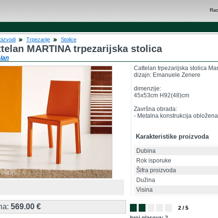
Rad
oizvodi
Trpezarije
Stolice
telan MARTINA trpezarijska stolica
lan
Cattelan trpezarijska stolica Ma
dizajn: Emanuele Zenere
dimenzije:
45x53cm H92(48)cm
Završna obrada:
- Metalna konstrukcija obložen
Karakteristike proizvoda
Dubina
Rok isporuke
Šifra proizvoda
Dužina
Visina
na:
569.00 €
2 / 5
broj glasova: 2