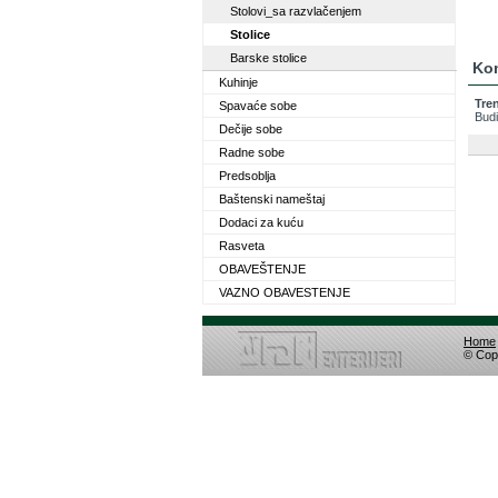
Stolovi_sa razvlačenjem
Stolice
Barske stolice
Ko
Kuhinje
Tre
Spavaće sobe
Budi
Dečije sobe
Radne sobe
Predsoblja
Baštenski nameštaj
Dodaci za kuću
Rasveta
OBAVEŠTENJE
VAZNO OBAVESTENJE
Home
© Copy