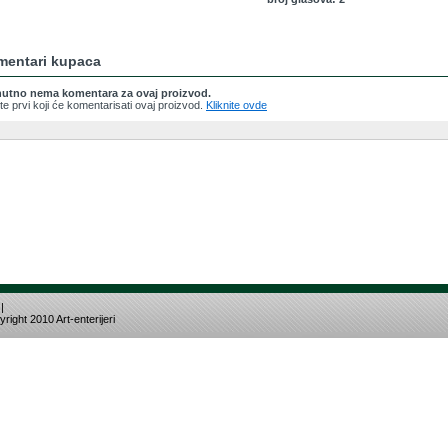
mentari kupaca
nutno nema komentara za ovaj proizvod.
te prvi koji će komentarisati ovaj proizvod.
Kliknite ovde
|
right 2010 Art-enterijeri