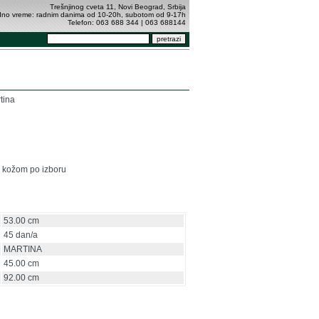
Trešnjinog cveta 11, Novi Beograd, Srbija
no vreme: radnim danima od 10-20h, subotom od 9-17h
Telefon: 063 688 344 | 063 688144
rtina
a kožom po izboru
53.00 cm
45 dan/a
MARTINA
45.00 cm
92.00 cm