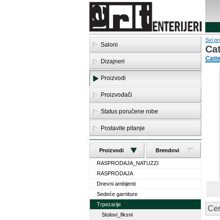
Svi pr
Saloni
Cat
Catte
Dizajneri
Proizvodi
Proizvođači
Status poručene robe
Postavite pitanje
Proizvodi
Brendovi
RASPRODAJA_NATUZZI
RASPRODAJA
Dnevni ambijenti
Sedeće garniture
Trpezarije
Ce
Stolovi_fiksni