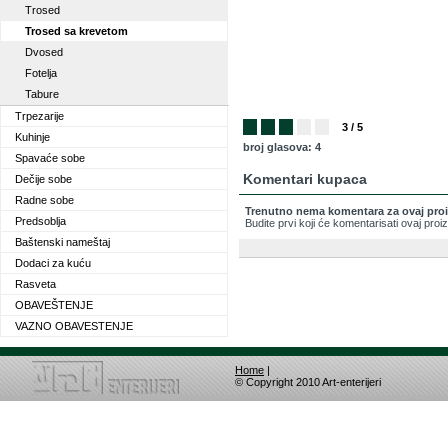
Trosed
Trosed sa krevetom
Dvosed
Fotelja
Tabure
Trpezarije
3 / 5
Kuhinje
broj glasova: 4
Spavaće sobe
Komentari kupaca
Dečije sobe
Radne sobe
Trenutno nema komentara za ovaj pro
Predsoblja
Budite prvi koji će komentarisati ovaj pro
Baštenski nameštaj
Dodaci za kuću
Rasveta
OBAVEŠTENJE
VAZNO OBAVESTENJE
Home
|
© Copyright 2010 Art-enterijeri