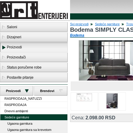
Svi proizvodi
Sedeće garniture
Tros
Saloni
Bodema SIMPLY CLASS
Bodema
Dizajneri
Proizvodi
Proizvođači
Status poručene robe
Postavite pitanje
Proizvodi
Brendovi
RASPRODAJA_NATUZZI
RASPRODAJA
Dnevni ambijenti
Cena:
2.098.00 RSD
Sedeće garniture
Ugaona garnitura
Ugaona garnitura sa krevetom